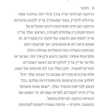
3 . חיבור
הרחקה חברתית יצרה צורך גדול יותר בחיבור ממה
שיכולנו לדמיין. בעוד שמשרדך צריך לנקוט בהנחיות
הרחקה חברתית ופתרונות ריהוט המקלים על
ההתרחקות בין עמיתים לעבודה, העיצוב שלך עדיין
צריך לטפח סוג כלשהו של חיבור בין משרדים. זה
אמנם נראה לא אינטואיטיבי, אך פגישות הזום
ושיחות הוועידה הווירטואליות שכולנו ניהלו
מפגישות אותנו. המשך ביצוע צ'ק-אין יומי, שבועי או
חודשי עדיין צריך להתקיים גם כאשר העובדים
חוזרים למשרד. יתכן ואלו כבר לא פגישות של שעה,
אלא עדכונים מהירים שבהם כל הצוות שלך יכול
לחלוק את הניצחונות וההתמודדויות שלהם. בכל
הנוגע לפריסת המשרד שלך, יישום שטח משותף
עדיין חיוני לעובדים, למרות שמרחב זה ישמש עם
הנחיות הרחקה חברתית בפועל.
התשובה חיובית – מגיפה עשויה לשנות לצמיתות