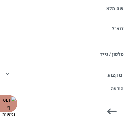
שם מלא
דוא״ל
טלפון / נייד
הודעה