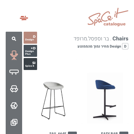
catalogue
D
Chairs
. בר וספסל.מרופד
Design
D
Design מחיר נמוך מהממוצע
D+
Design
Plus
SI
Spice it
SAIL 664F
EASY BAR