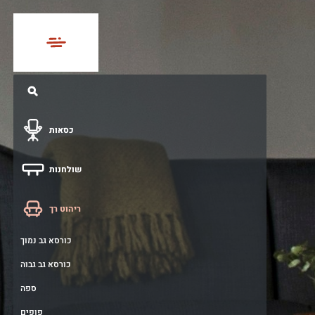
כסאות
הנהלה בכירה
שולחנות
עובד ומנהל
שולחן עובד / מנהל
ריהוט רך
ישיבות.גלגלים.משרדי
שולחן עבודה משותף
ישיבות.גלגלים.מרופד
כורסא גב נמוך
שולחן מתכוונן חשמלי
ישיבות.גלגלים.פלסטיק
כורסא גב גבוה
שולחן ישיבות
אורח.רגל מרכזית.מרופד
ספה
שולחן קפיטריה
אורח.רגל מרכזית.פלסטיק ועץ
פופים