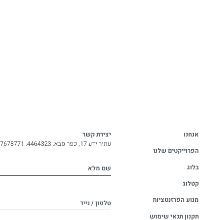
אנחנו
יצירת קשר
עתיר ידע 17, כפר סבא. 4464323.
-7678771
הפרוייקטים שלנו
בלוג
שם מלא
קטלוג
מנוע הפרזנטציות
טלפון / נייד
תקנון תנאי שימוש