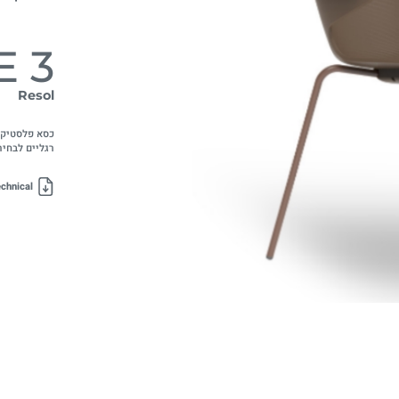
E 3
Resol
כסא פלסטיק ב
רגליים לבחיר
chnical