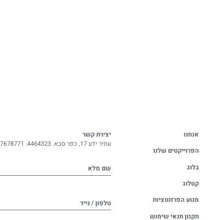
אנחנו
יצירת קשר
עתיר ידע 17, כפר סבא. 4464323.
-7678771
הפרוייקטים שלנו
בלוג
שם מלא
קטלוג
מנוע הפרזנטציות
טלפון / נייד
תקנון תנאי שימוש