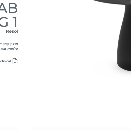
AB
G 1
Resol
פלסטיק וגווני HDL לבחיר
chnical