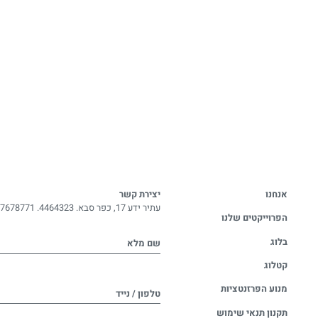
אנחנו
יצירת קשר
עתיר ידע 17, כפר סבא. 4464323.
-7678771
הפרוייקטים שלנו
בלוג
שם מלא
קטלוג
מנוע הפרזנטציות
טלפון / נייד
תקנון תנאי שימוש