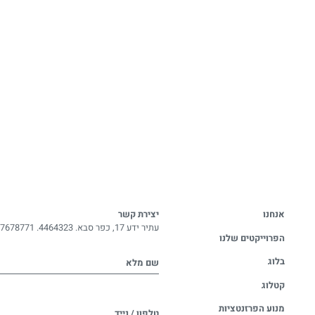
אנחנו
יצירת קשר
עתיר ידע 17, כפר סבא. 4464323.
-7678771
הפרוייקטים שלנו
בלוג
שם מלא
קטלוג
מנוע הפרזנטציות
טלפון / נייד