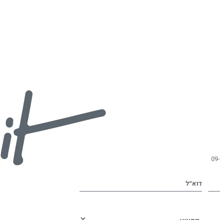
09
דוא״ל