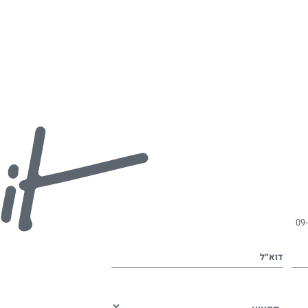
09
דוא״ל