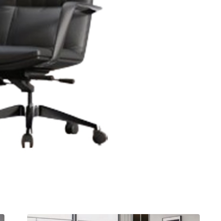
חציצה אקוסטית עצמאית
שולחן קפה
ספריות פתוחות
קפטריה.פלסטיק ועץ
מחיצות רצפה תקרה
שולחנות חוץ
בר וספסל.מרופד
תאים אקוסטים אטומים
בר וספסל.פלסטיק ועץ
אלמנטים אקוסטיים
כיסאות הדרכה ולמידה
כיסאות חוץ