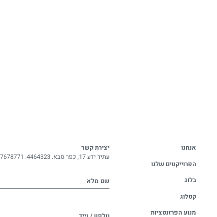
אנחנו
יצירת קשר
עתיר ידע 17, כפר סבא. 4464323.
-7678771
הפרוייקטים שלנו
בלוג
שם מלא
קטלוג
מנוע הפרזנטציות
טלפון / נייד