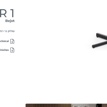
R 1
Bejot
שולחן בר רגל
chnical
inishes