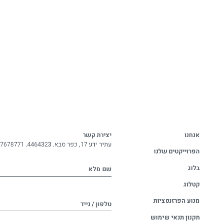
אנחנו
יצירת קשר
עתיר ידע 17, כפר סבא. 4464323.
-7678771
הפרוייקטים שלנו
בלוג
שם מלא
קטלוג
מנוע הפרזנטציות
טלפון / נייד
תקנון תנאי שימוש