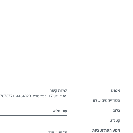
אנחנו
יצירת קשר
עתיר ידע 17, כפר סבא. 4464323.
-7678771
הפרוייקטים שלנו
בלוג
שם מלא
קטלוג
מנוע הפרזנטציות
טלפון / נייד