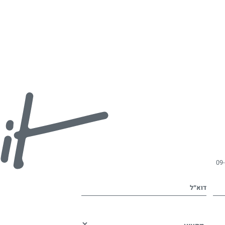
09
דוא״ל