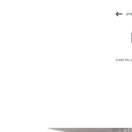
ריה
ק נחל מוארך