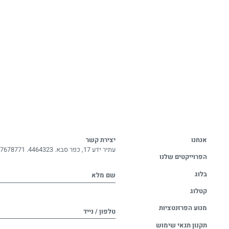
אנחנו
יצירת קשר
עתיר ידע 17, כפר סבא. 4464323.
-7678771
הפרוייקטים שלנו
בלוג
שם מלא
קטלוג
מנוע הפרזנטציות
טלפון / נייד
תקנון תנאי שימוש