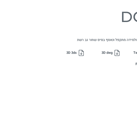
D
ולמידה מתקפל ונאסף בסיס שחור גב רשת
3D 3ds
3D dwg
Te
F