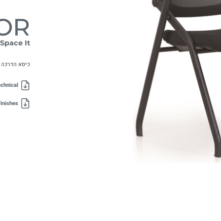
OR
Space It
כיסא הדרכה 
chnical
inishes