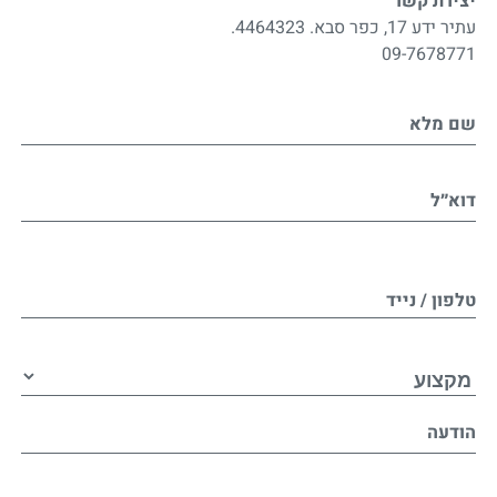
יצירת קשר
עתיר ידע 17, כפר סבא. 4464323.
09-7678771
שם מלא
דוא״ל
טלפון / נייד
הודעה