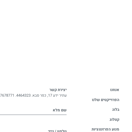
אנחנו
יצירת קשר
עתיר ידע 17, כפר סבא. 4464323.
-7678771
הפרוייקטים שלנו
בלוג
שם מלא
קטלוג
מנוע הפרזנטציות
טלפון / נייד