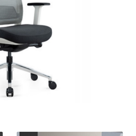
חציצה אקוסטית עצמאית
שולחן קפה
ספריות פתוחות
קפטריה.פלסטיק ועץ
מחיצות רצפה תקרה
שולחנות חוץ
בר וספסל.מרופד
תאים אקוסטים אטומים
בר וספסל.פלסטיק ועץ
אלמנטים אקוסטיים
כיסאות הדרכה ולמידה
כיסאות חוץ