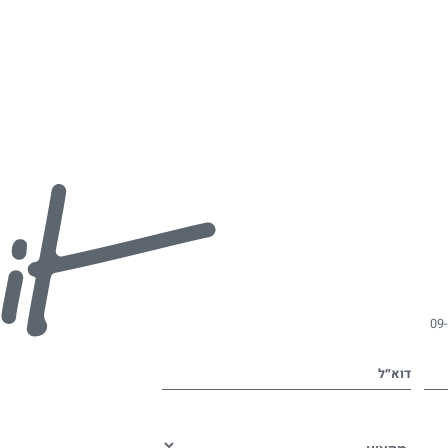
09
דוא״ל