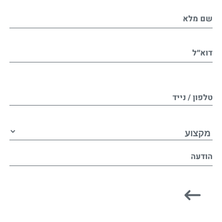
שם מלא
דוא״ל
טלפון / נייד
הודעה