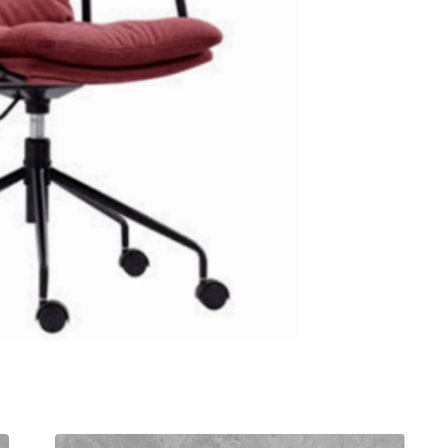
חציצה אקוסטית עצמאית
שולחן קפה
ספריות פתוחות
קפטריה.פלסטיק ועץ
מחיצות רצפה תקרה
שולחנות חוץ
בר וספסל.מרופד
תאים אקוסטים אטומים
בר וספסל.פלסטיק ועץ
אלמנטים אקוסטיים
כיסאות הדרכה ולמידה
כיסאות חוץ