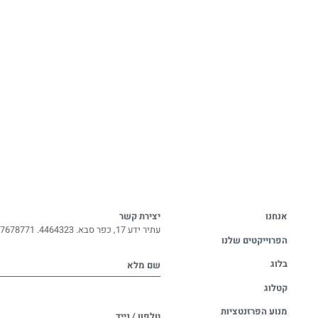
אנחנו
יצירת קשר
עתיר ידע 17, כפר סבא. 4464323.
-7678771
הפרוייקטים שלנו
בלוג
שם מלא
קטלוג
מנוע הפרזנטציות
טלפון / נייד