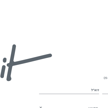
09
דוא״ל