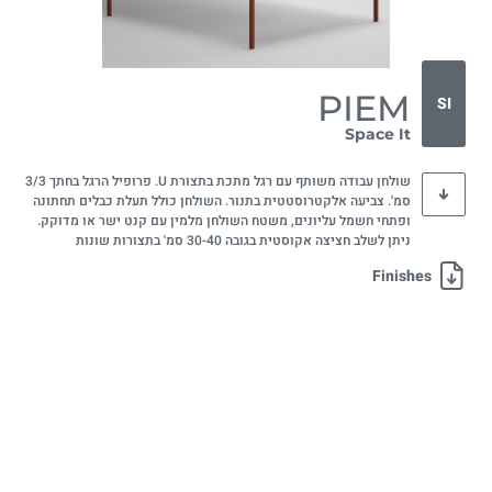
PIEM
SI
Space It
שולחן עבודה משותף עם רגל מתכת בתצורת U. פרופיל הרגל בחתך 3/3
סמ'. צביעה אלקטרוסטטית בתנור. השולחן כולל תעלת כבלים תחתונה
ופתחי חשמל עליונים, משטח השולחן מלמין עם קנט ישר או מדוקק.
ניתן לשלב חציצה אקוסטית בגובה 30-40 סמ' בתצורות שונות
Finishes