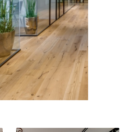
חציצה אקוסטית עצמאית
שולחן קפה
ספריות פתוחות
קפטריה.פלסטיק ועץ
מחיצות רצפה תקרה
שולחנות חוץ
בר וספסל.מרופד
תאים אקוסטים אטומים
בר וספסל.פלסטיק ועץ
אלמנטים אקוסטיים
כיסאות הדרכה ולמידה
כיסאות חוץ