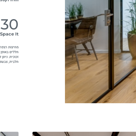
 30
Space It
חללים באופן 
זכוכית. ניתן 
חלבית, צבעונ