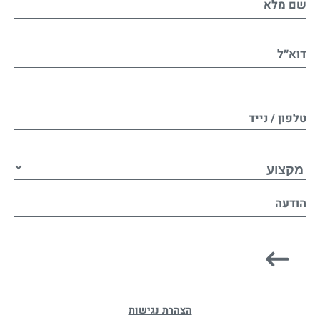
שם מלא
דוא״ל
טלפון / נייד
הודעה
הצהרת נגישות