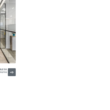
BLE 50
מחיצות ז
D+