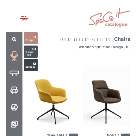
catalogue
D
Chairs
. אורח.רגל מרכזית.מרופד
Design
D
Design מחיר נמוך מהממוצע
D+
Design
Plus
SI
Spice it
TINA ARM 2
DONA 2